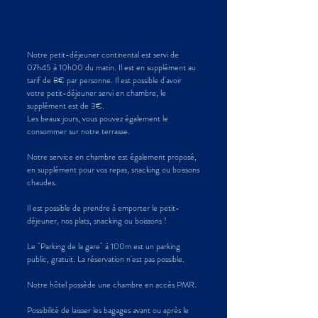
Notre petit-déjeuner continental est servi de
07h45 à 10h00 du matin. Il est en supplément au
tarif de 8€ par personne. Il est possible d'avoir
votre petit-déjeuner servi en chambre, le
supplément est de 3€.
Les beaux jours, vous pouvez également le
consommer sur notre terrasse.
Notre service en chambre est également proposé,
en supplément pour vos repas, snacking ou boissons
chaudes.
Il est possible de prendre à emporter le petit-
déjeuner, nos plats, snacking ou boissons !
Le "Parking de la gare" à 100m est un parking
public, gratuit. La réservation n'est pas possible.
Notre hôtel possède une chambre en accès PMR.​
Possibilité de laisser les bagages avant ou après le