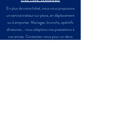
En plus de notre hôtel, nous vous proposons
un service traiteur sur place, en déplacement
ou à emporter. Mariages, brunchs, apéritifs
dînatoires… nous adaptons nos prestations à
vos envies. Contactez-nous pour un devis
personnalisé et nos tarifs.
Contactez-nous