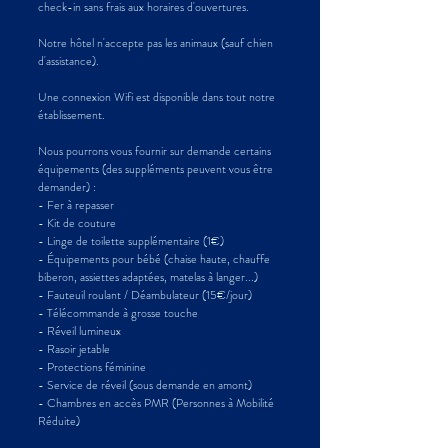
check-in sans frais aux horaires d'ouvertures.
Notre hôtel n'accepte pas les animaux (sauf chien
d'assistance).
Une connexion Wifi est disponible dans tout notre
établissement.
Nous pourrons vous fournir sur demande certains
équipements (des suppléments peuvent vous être
demander) :
- Fer à repasser
- Kit de couture
- Linge de toilette supplémentaire (1€)
- Équipements pour bébé (chaise haute, chauffe
biberon, assiettes adaptées, matelas à langer...)
- Fauteuil roulant / Déambulateur (15€/jour)
- Télécommande à grosse touche
- Réveil lumineux
- Rasoir jetable
- Protections féminine
- Service de réveil (sous demande en amont)
- Chambres en accès PMR (Personnes à Mobilité
Réduite)